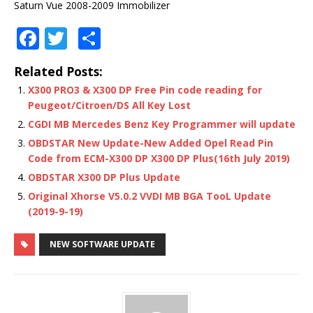
Saturn Vue 2008-2009 Immobilizer
F
T
S
a
w
h
Related Posts:
c
it
ar
X300 PRO3 & X300 DP Free Pin code reading for
e
te
e
Peugeot/Citroen/DS All Key Lost
b
r
CGDI MB Mercedes Benz Key Programmer will update
o
OBDSTAR New Update-New Added Opel Read Pin
Code from ECM-X300 DP X300 DP Plus(16th July 2019)
o
OBDSTAR X300 DP Plus Update
k
Original Xhorse V5.0.2 VVDI MB BGA TooL Update
(2019-9-19)
NEW SOFTWARE UPDATE