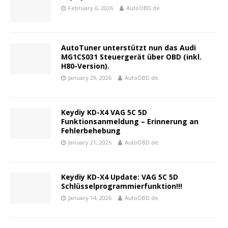
February 6, 2026
AutoOBD.de
AutoTuner unterstützt nun das Audi
MG1CS031 Steuergerät über OBD (inkl.
H80-Version).
January 29, 2026
AutoOBD.de
Keydiy KD-X4 VAG 5C 5D
Funktionsanmeldung – Erinnerung an
Fehlerbehebung
January 21, 2026
AutoOBD.de
Keydiy KD-X4 Update: VAG 5C 5D
Schlüsselprogrammierfunktion!!!
January 14, 2026
AutoOBD.de