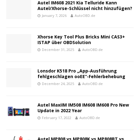
Autel IM608 2021 Kia Telluride Kann
Autel/Xhorse-Schlüssel nicht hinzufügen?
January 7, 2026
AutoOBD.de
Xhorse Key Tool Plus Bricks Mini CAS3+
ISTAP über OBDSolution
December 31, 2025
AutoOBD.de
Lonsdor K518 Pro „App-Ausführung
fehlgeschlagen ooEE“-Fehlerbehebung
December 24, 2025
AutoOBD.de
Autel MaxiIM IM508 IM608 IM608 Pro New
Update in 2022 Year
February 17, 2022
AutoOBD.de
Autel MP808 vs MP808K vs MP808BT vs