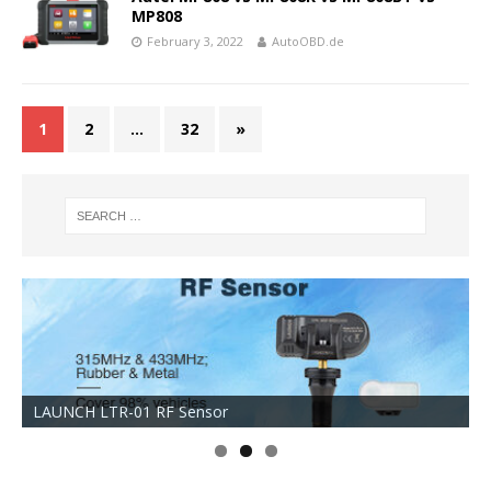
MP808
February 3, 2022
AutoOBD.de
1
2
…
32
»
LAUNCH LTR-01 RF Sensor