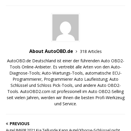
o
k
About AutoOBD.de
318 Articles
AutoOBD.de Deutschland ist einer der führenden Auto OBD2-
Tools Online-Anbieter. Es vertreibt alle Arten von den Auto-
Diagnose-Tools; Auto-Wartungs-Tools, automatische ECU-
Programmierer, Programmierer Auto Laufleistung; Auto
Schlüssel und Schloss Pick-Tools, und andere Auto OBD2-
Tools. AutoOBD2.com ist professionell im Auto OBD2-Selling
seit vielen Jahren, werden wir Ihnen die besten Profi-Werkzeug
und Service.
PREVIOUS
Autel IM608 2021 Kia Telluride Kann Autel/Xhorse-Schlüssel nicht