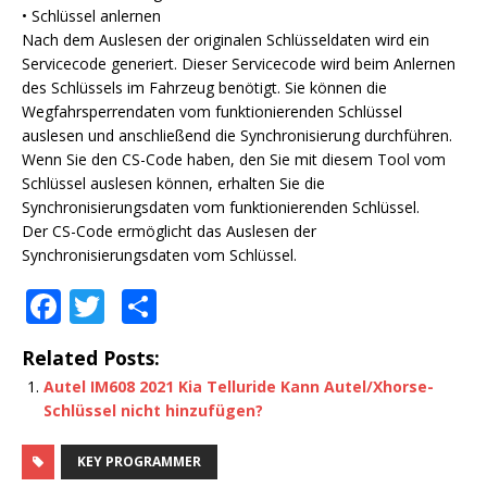
• Schlüssel anlernen
Nach dem Auslesen der originalen Schlüsseldaten wird ein
Servicecode generiert. Dieser Servicecode wird beim Anlernen
des Schlüssels im Fahrzeug benötigt. Sie können die
Wegfahrsperrendaten vom funktionierenden Schlüssel
auslesen und anschließend die Synchronisierung durchführen.
Wenn Sie den CS-Code haben, den Sie mit diesem Tool vom
Schlüssel auslesen können, erhalten Sie die
Synchronisierungsdaten vom funktionierenden Schlüssel.
Der CS-Code ermöglicht das Auslesen der
Synchronisierungsdaten vom Schlüssel.
F
T
S
a
w
h
Related Posts:
c
it
ar
Autel IM608 2021 Kia Telluride Kann Autel/Xhorse-
e
te
e
Schlüssel nicht hinzufügen?
b
r
KEY PROGRAMMER
o