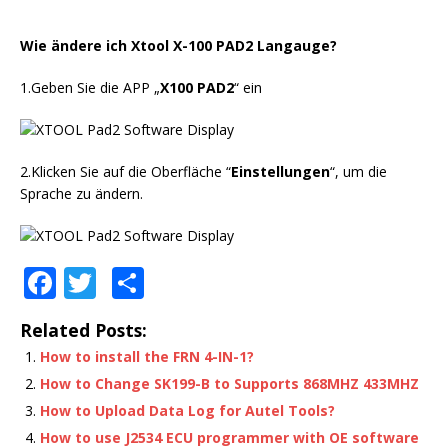
Wie ändere ich Xtool X-100 PAD2 Langauge?
1.Geben Sie die APP „
X100 PAD2
“ ein
2.Klicken Sie auf die Oberfläche “
Einstellungen
“, um die
Sprache zu ändern.
F
T
S
a
w
h
Related Posts:
c
it
ar
How to install the FRN 4-IN-1?
e
te
e
How to Change SK199-B to Supports 868MHZ 433MHZ
b
r
How to Upload Data Log for Autel Tools?
o
How to use J2534 ECU programmer with OE software