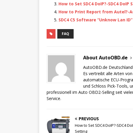
b
r
How to Set SDC4 DoIP?-SDC4 DoIP S
o
How to Print Report from Autel?-A
o
SDC4 C5 Software “Unknow Lan ID” 
k
FAQ
About AutoOBD.de
AutoOBD.de Deutschland i
Es vertreibt alle Arten v
automatische ECU-Program
und Schloss Pick-Tools,
professionell im Auto OBD2-Selling seit viel
Service.
PREVIOUS
How to Set SDC4 DoIP?-SDC4 Do
Setting