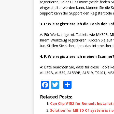
registrieren Sie das Passwort (beide finden S
eingeschaltet werden kann, können Sie die 
Support kann der Support den Registercode 
3. F: Wie registriere ich die Tools der Ta
A: Für Werkzeuge mit Tablets wie MK808, MP
Ihrem Werkzeug registrieren. Klicken Sie auf “
tun. Stellen Sie sicher, dass das Internet bere
4. F: Wie registriere ich meinen Scanner
A: Bitte beachten Sie, dass für diese Tools k
AL439B, AL539, AL539B, AL519, TS401, MS
F
T
S
a
w
h
Related Posts:
c
it
ar
Can Clip V152 for Renault Installat
e
te
e
Solution for MB SD C4 system is no