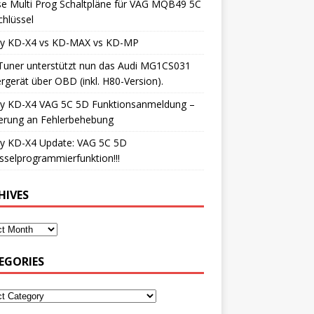
e Multi Prog Schaltpläne für VAG MQB49 5C
hlüssel
iy KD-X4 vs KD-MAX vs KD-MP
Tuner unterstützt nun das Audi MG1CS031
rgerät über OBD (inkl. H80-Version).
iy KD-X4 VAG 5C 5D Funktionsanmeldung –
erung an Fehlerbehebung
iy KD-X4 Update: VAG 5C 5D
sselprogrammierfunktion!!!
HIVES
EGORIES