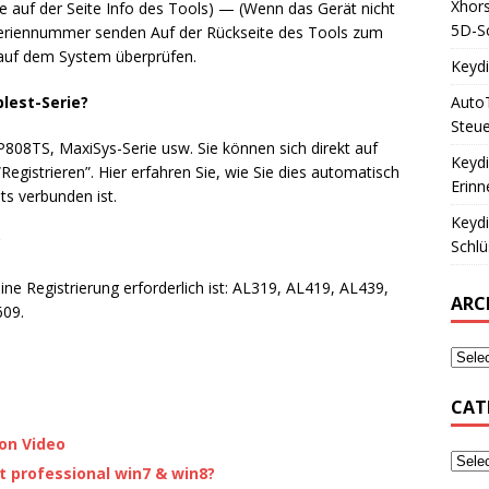
Xhors
ie auf der Seite Info des Tools) — (Wenn das Gerät nicht
5D-Sc
Seriennummer senden Auf der Rückseite des Tools zum
auf dem System überprüfen.
Keyd
Auto
blest-Serie?
Steue
808TS, MaxiSys-Serie usw. Sie können sich direkt auf
Keyd
Registrieren”. Hier erfahren Sie, wie Sie dies automatisch
Erinn
its verbunden ist.
Keyd
?
Schlü
eine Registrierung erforderlich ist: AL319, AL419, AL439,
ARC
609.
CAT
ion Video
t professional win7 & win8?