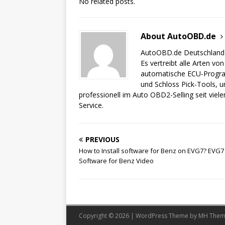
No related posts.
c
it
ar
e
te
e
About AutoOBD.de
b
r
o
AutoOBD.de Deutschland i
Es vertreibt alle Arten v
o
automatische ECU-Program
k
und Schloss Pick-Tools,
professionell im Auto OBD2-Selling seit viel
Service.
PREVIOUS
How to Install software for Benz on EVG7? EVG7 
Software for Benz Video
Copyright © 2026 | WordPress Theme by
MH Them