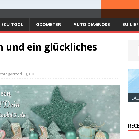
ECU TOOL
ODOMETER
AUTO DIAGNOSE
EU-LIE
 und ein glückliches
categorized
0
LAU
REC