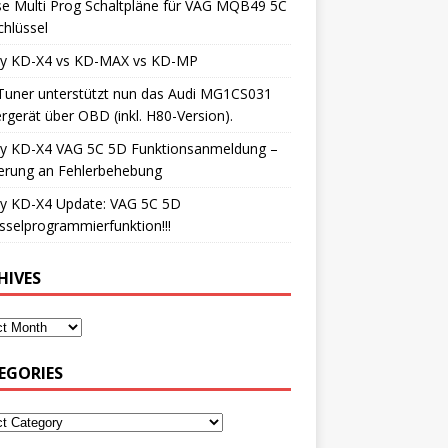
e Multi Prog Schaltpläne für VAG MQB49 5C
hlüssel
iy KD-X4 vs KD-MAX vs KD-MP
Tuner unterstützt nun das Audi MG1CS031
rgerät über OBD (inkl. H80-Version).
iy KD-X4 VAG 5C 5D Funktionsanmeldung –
erung an Fehlerbehebung
iy KD-X4 Update: VAG 5C 5D
sselprogrammierfunktion!!!
HIVES
EGORIES