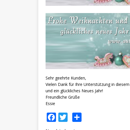
Sehr geehrte Kunden,
Vielen Dank für
Ihre Unterstützung
in diesem
und
ein glückliches Neues Jahr
!
Freundliche Grüße
Essie
F
T
S
a
w
h