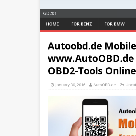
GD201
HOME
FOR BENZ
FOR BMW
Autoobd.de Mobile 
www.AutoOBD.de –
OBD2-Tools Online
January 30, 2016
AutoOBD.de
Unca