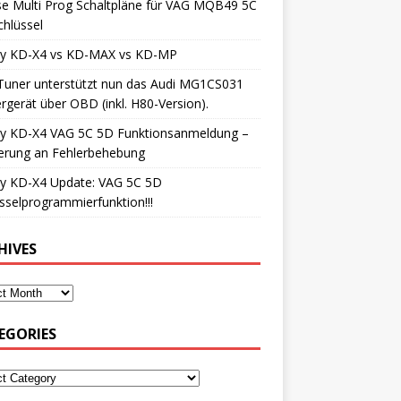
e Multi Prog Schaltpläne für VAG MQB49 5C
hlüssel
iy KD-X4 vs KD-MAX vs KD-MP
Tuner unterstützt nun das Audi MG1CS031
rgerät über OBD (inkl. H80-Version).
iy KD-X4 VAG 5C 5D Funktionsanmeldung –
erung an Fehlerbehebung
iy KD-X4 Update: VAG 5C 5D
sselprogrammierfunktion!!!
HIVES
EGORIES