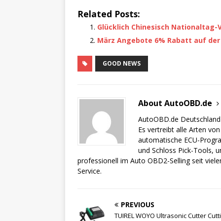
a
w
h
Related Posts:
c
it
ar
Glücklich Chinesisch Nationaltag
e
te
e
März Angebote 6% Rabatt auf der 
b
r
o
GOOD NEWS
o
k
About AutoOBD.de
AutoOBD.de Deutschland i
Es vertreibt alle Arten v
automatische ECU-Program
und Schloss Pick-Tools,
professionell im Auto OBD2-Selling seit viel
Service.
PREVIOUS
TUIREL WOYO Ultrasonic Cutter Cutt