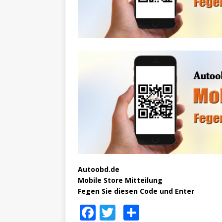
Autoobd.de
Mobile Store Mitteilung
Fegen Sie diesen Code und Enter
F
T
S