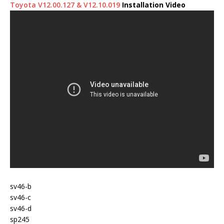
Toyota V12.00.127 & V12.10.019
Installation Video
sv46-b
sv46-c
sv46-d
sp245