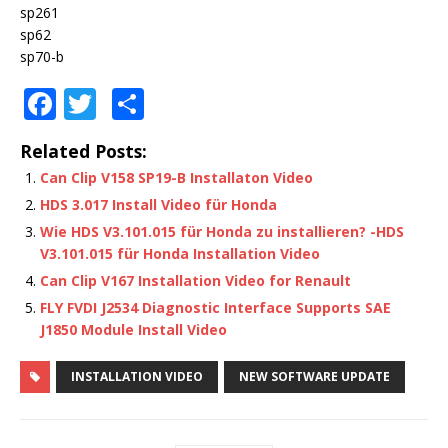
sp261
sp62
sp70-b
F
T
S
a
w
h
Related Posts:
c
it
ar
Can Clip V158 SP19-B Installaton Video
e
te
e
HDS 3.017 Install Video für Honda
b
r
Wie HDS V3.101.015 für Honda zu installieren? -HDS
o
V3.101.015 für Honda Installation Video
Can Clip V167 Installation Video for Renault
o
FLY FVDI J2534 Diagnostic Interface Supports SAE
k
J1850 Module Install Video
INSTALLATION VIDEO
NEW SOFTWARE UPDATE